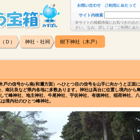
サイト内検索
本サイトの掲載情報にお気づきの点が
さい。 なお、詳しくは「ご利用にあ
（Ｄ）
神社・社祠
樹下神社（木戸）
）木戸の信号から南(和邇方面）へひとつ目の信号を山手に向かうと正面
松、南比良など県内各地に多数あります。神社は高台に位置し境内から
として峰神社、地主神社、牛尾神社、宇佐神社、有徳神社、稲荷神社、
真は境内社のひとつ峰神社。