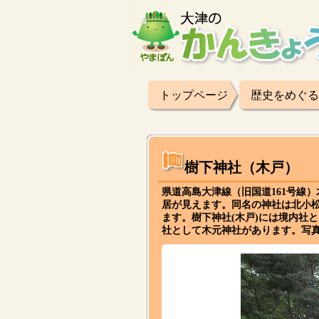
トップページ
歴史をめぐる
樹下神社（木戸）
県道高島大津線（旧国道161号線
居が見えます。同名の神社は北小
ます。樹下神社(木戸)には境内社
社として木元神社があります。写