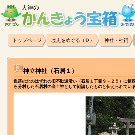
トップページ
歴史をめぐる（Ｄ）
神社・社祠
神立神社（石居１）
集落の北のはずれの旧不動道沿い（石居１丁目９－２５）に鎮座
ら分村した石居村の産土神として勧請したものと伝えられてい