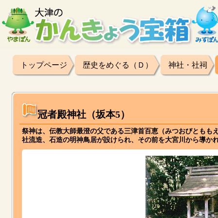
トップページ
歴史をめぐる（Ｄ）
神社・社祠
冠者殿神社（坂本5）
祭神は、伝教大師最澄の父である三津首百恵（みつおびともも
社流造、石造の明神鳥居が設けられ、その前を大宮川から導か