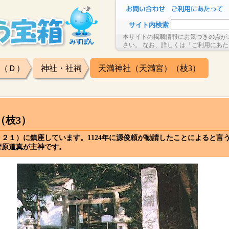
サイト内検索
本サイトの掲載情報にお気づきの点が
さい。 なお、詳しくは「ご利用にあ
（Ｄ）
神社・社祠
天満神社（天満宮）（枝3）
（枝3）
２１）に鎮座しています。1124年に源俊頼が勧請したことによると言
菅原道真が主神です。