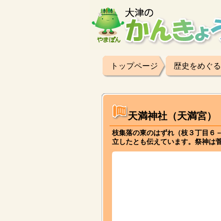
トップページ
歴史をめぐる
天満神社（天満宮）
枝集落の東のはずれ（枝３丁目６－
立したとも伝えています。祭神は