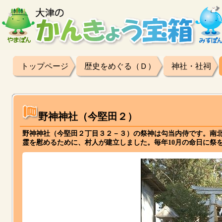
トップページ
歴史をめぐる（Ｄ）
神社・社祠
野神神社（今堅田２）
野神神社（今堅田２丁目３２－３）の祭神は勾当内侍です。南
霊を慰めるために、村人が建立しました。毎年10月の命日に祭