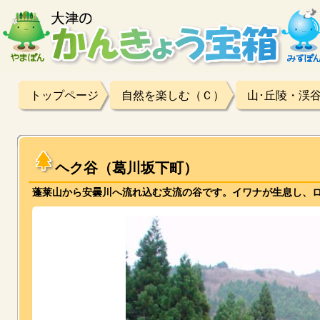
トップページ
自然を楽しむ（Ｃ）
山･丘陵・渓
ヘク谷（葛川坂下町）
蓬莱山から安曇川へ流れ込む支流の谷です。イワナが生息し、