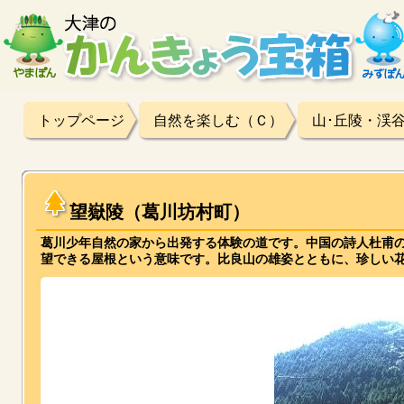
トップページ
自然を楽しむ（Ｃ）
山･丘陵・渓
望嶽陵（葛川坊村町）
葛川少年自然の家から出発する体験の道です。中国の詩人杜甫
望できる屋根という意味です。比良山の雄姿とともに、珍しい