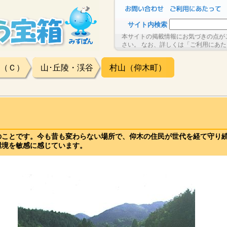
サイト内検索
本サイトの掲載情報にお気づきの点が
さい。 なお、詳しくは「ご利用にあ
（Ｃ）
山･丘陵・渓谷
村山（仰木町）
のことです。今も昔も変わらない場所で、仰木の住民が世代を経て守り
環境を敏感に感じています。