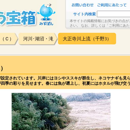
サイト内検索
本サイトの掲載情報にお気づきの点が
さい。 なお、詳しくは「ご利用にあ
（Ｃ）
河川･湖沼・滝
大正寺川上流（千野3）
3）
が設定されています。川岸にはヨシやススキが群生し、ネコヤナギも見
が四季の彩りを見せます。春には魚が遡上し、初夏にはホタルが飛び交