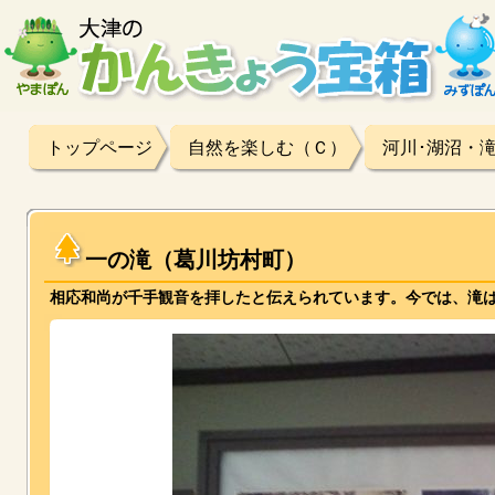
トップページ
自然を楽しむ（Ｃ）
河川･湖沼・
一の滝（葛川坊村町）
相応和尚が千手観音を拝したと伝えられています。今では、滝