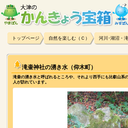
トップページ
自然を楽しむ（Ｃ）
河川･湖沼・
滝壷神社の湧き水（仰木町）
滝壷の湧き水と呼ばれるところや、それより西手にも比叡山系
人が訪れています。