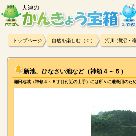
トップページ
自然を楽しむ（Ｃ）
河川･湖沼・
新池、ひなさい池など（神領４～５）
瀬田地域（神領４～５丁目付近の山手）には所々に灌漑用のた