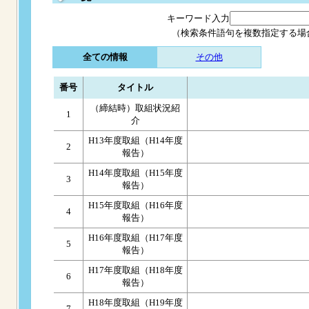
キーワード入力
（検索条件語句を複数指定する場
全ての情報
その他
番号
タイトル
（締結時）取組状況紹
1
介
H13年度取組（H14年度
2
報告）
H14年度取組（H15年度
3
報告）
H15年度取組（H16年度
4
報告）
H16年度取組（H17年度
5
報告）
H17年度取組（H18年度
6
報告）
H18年度取組（H19年度
7