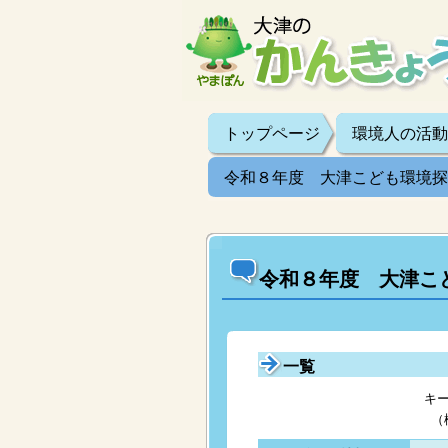
トップページ
環境人の活動
令和８年度 大津こども環境探
令和８年度 大津こ
一覧
キ
（