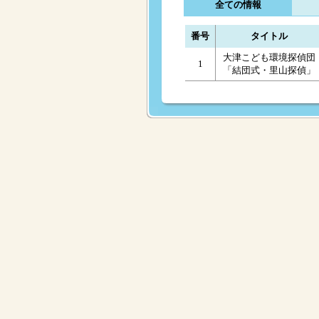
全ての情報
番号
タイトル
大津こども環境探偵団
1
「結団式・里山探偵」