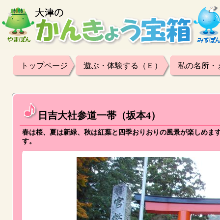
トップページ
遊ぶ・体験する（Ｅ）
私の名所・
日吉大社参道一帯（坂本4）
春は桜、夏は新緑、秋は紅葉と四季おりおりの風景が楽しめま
す。