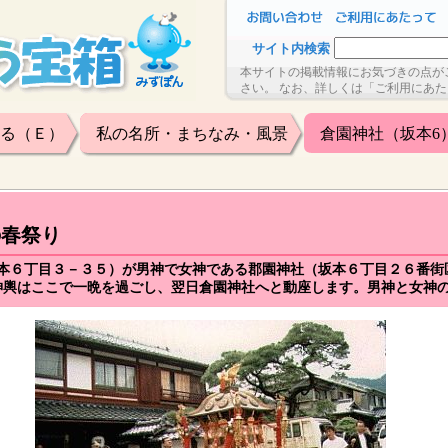
サイト内検索
本サイトの掲載情報にお気づきの点が
さい。 なお、詳しくは「ご利用にあ
る（Ｅ）
私の名所・まちなみ・風景
倉園神社（坂本6
の春祭り
坂本６丁目３－３５）が男神で女神である郡園神社（坂本６丁目２６番
神輿はここで一晩を過ごし、翌日倉園神社へと動座します。男神と女神