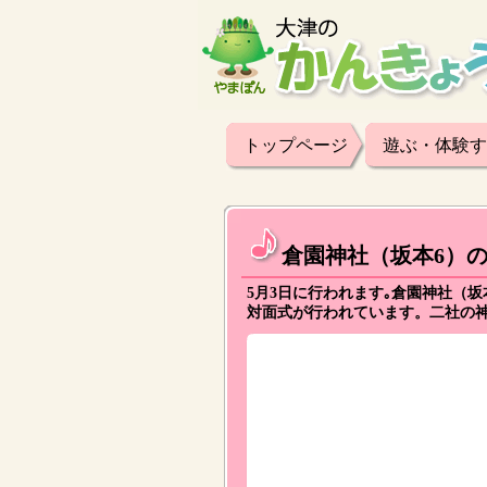
トップページ
遊ぶ・体験す
倉園神社（坂本6）
5月3日に行われます｡倉園神社（
対面式が行われています。二社の