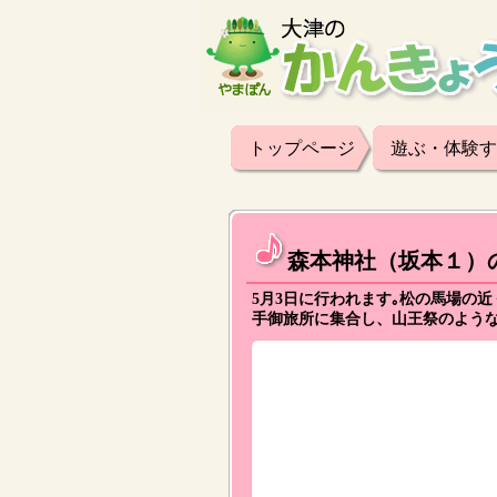
トップページ
遊ぶ・体験す
森本神社（坂本１）
5月3日に行われます｡松の馬場の
手御旅所に集合し、山王祭のよう