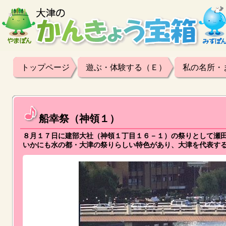
トップページ
遊ぶ・体験する（Ｅ）
私の名所・
船幸祭（神領１）
８月１７日に建部大社（神領１丁目１６－１）の祭りとして瀬
いかにも水の都・大津の祭りらしい特色があり、大津を代表す