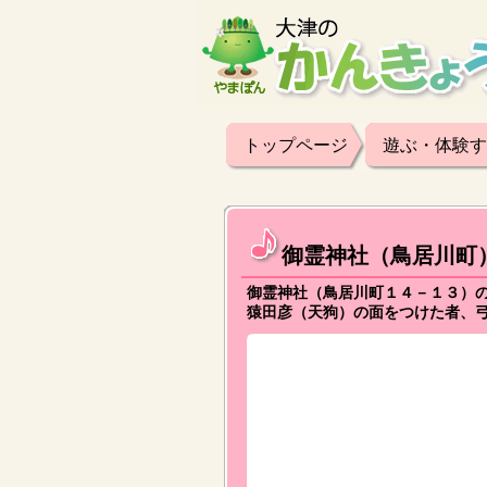
トップページ
遊ぶ・体験す
御霊神社（鳥居川町
御霊神社（鳥居川町１４－１３）の
猿田彦（天狗）の面をつけた者、