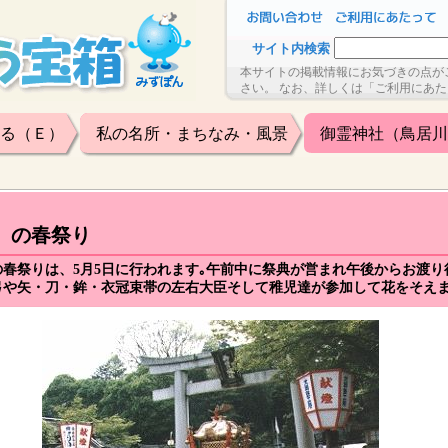
サイト内検索
本サイトの掲載情報にお気づきの点が
さい。 なお、詳しくは「ご利用にあ
る（Ｅ）
私の名所・まちなみ・風景
御霊神社（鳥居川
）の春祭り
春祭りは、5月5日に行われます｡午前中に祭典が営まれ午後からお渡
弓や矢・刀・鉾・衣冠束帯の左右大臣そして稚児達が参加して花をそえ