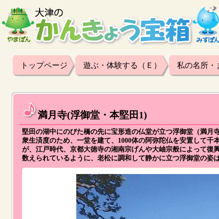
トップページ
遊ぶ・体験する（Ｅ）
私の名所・
満月寺(浮御堂・本堅田1)
堅田の湖中にのびた橋の先に宝形造の仏堂が立つ浮御堂（満月寺・本
衆生済度のため、一堂を建て、1000体の阿弥陀仏を安置して
が、江戸時代、京都大徳寺の湘南宗げんや大岫宗般によって復
数えられているように、老松に調和して静かに立つ浮御堂の姿