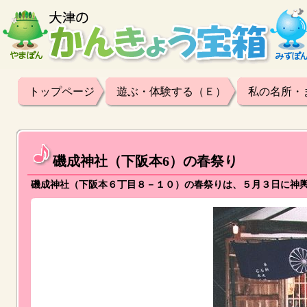
トップページ
遊ぶ・体験する（Ｅ）
私の名所・
磯成神社（下阪本6）の春祭り
磯成神社（下阪本６丁目８－１０）の春祭りは、５月３日に神