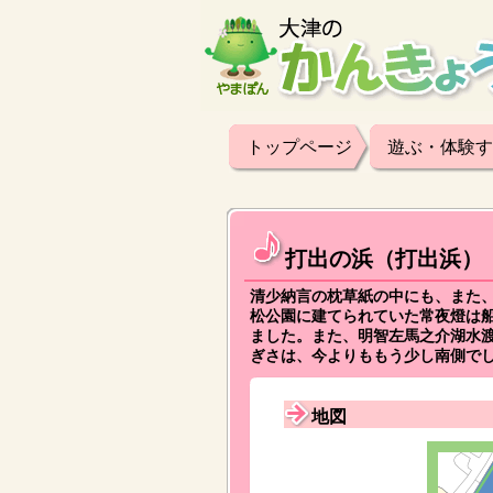
トップページ
遊ぶ・体験す
打出の浜（打出浜）
清少納言の枕草紙の中にも、また
松公園に建てられていた常夜燈は船
ました。また、明智左馬之介湖水
ぎさは、今よりももう少し南側で
地図