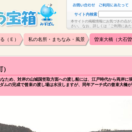
サイト内検索
本サイトの掲載情報にお気づきの点が
さい。 なお、詳しくは「ご利用にあ
る（Ｅ）
私の名所・まちなみ・風景
曽束大橋（大石曽
町）
急なため、対岸の山城国笠取方面への渡し船には、江戸時代から両岸に
天ヶ瀬ダムの完成で曾束の渡し場は水没しますが、同年アーチ式の曾束大橋