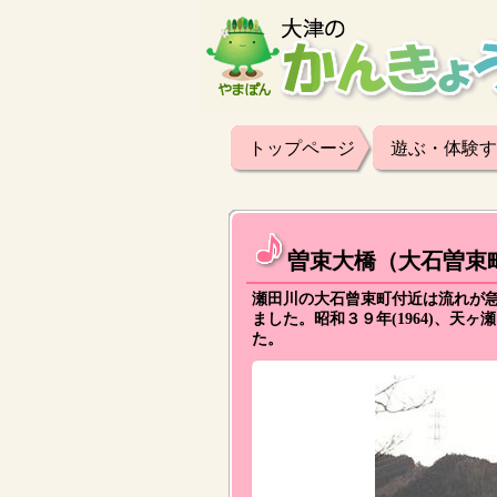
トップページ
遊ぶ・体験す
曽束大橋（大石曽束
瀬田川の大石曾束町付近は流れが
ました。昭和３９年(1964)、
た。