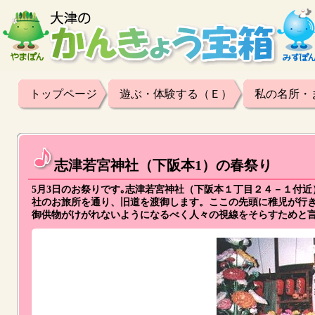
トップページ
遊ぶ・体験する（Ｅ）
私の名所・
志津若宮神社（下阪本1）の春祭り
5月3日のお祭りです｡志津若宮神社（下阪本１丁目２４－１付
社のお旅所を通り、旧道を渡御します。ここの先頭に稚児が行
御供物がけがれないようになるべく人々の視線をそらすためと