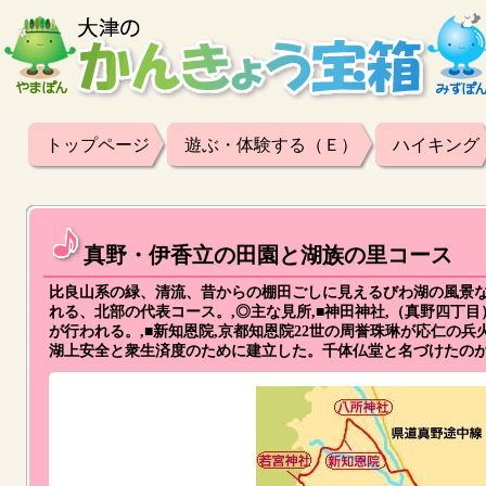
トップページ
遊ぶ・体験する（Ｅ）
ハイキング
真野・伊香立の田園と湖族の里コース
比良山系の緑、清流、昔からの棚田ごしに見えるびわ湖の風景
れる、北部の代表コース。,◎主な見所,■神田神社,（真野四丁
が行われる。,■新知恩院,京都知恩院22世の周誉珠琳が応仁の
湖上安全と衆生済度のために建立した。千体仏堂と名づけたのが始ま