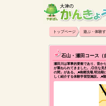
トップページ
遊ぶ・体験す
石山・瀬田コース（
瀬田川は軍事的要衝であり、昔か
が重ねられてきました。,◎主な見
の間」がある。,■南郷洗堰,明治
しく紹介する体験学習型施設。,■龍