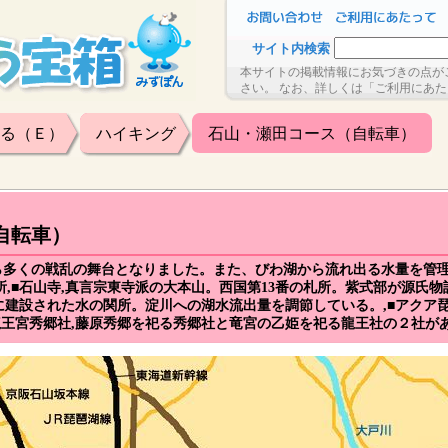
サイト内検索
本サイトの掲載情報にお気づきの点が
さい。 なお、詳しくは「ご利用にあ
る（Ｅ）
ハイキング
石山・瀬田コース（自転車）
自転車）
ら多くの戦乱の舞台となりました。また、びわ湖から流れ出る水量を管
所,■石山寺,真言宗東寺派の大本山。西国第13番の札所。紫式部が源氏
期に建設された水の関所。淀川への湖水流出量を調節している。,■アクア
王宮秀郷社,藤原秀郷を祀る秀郷社と竜宮の乙姫を祀る龍王社の２社がある。