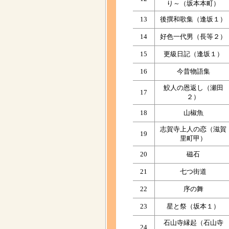
り～（坂本本町）
13
後撰和歌集（逢坂１）
14
好色一代男（長等２）
15
更級日記（逢坂１）
16
今昔物語集
鮫人の恩返し（瀬田
17
２）
18
山椒魚
志賀寺上人の恋（滋賀
19
里町甲）
20
磁石
21
七つ街道
22
序の舞
23
星と祭（坂本１）
石山寺縁起（石山寺
24