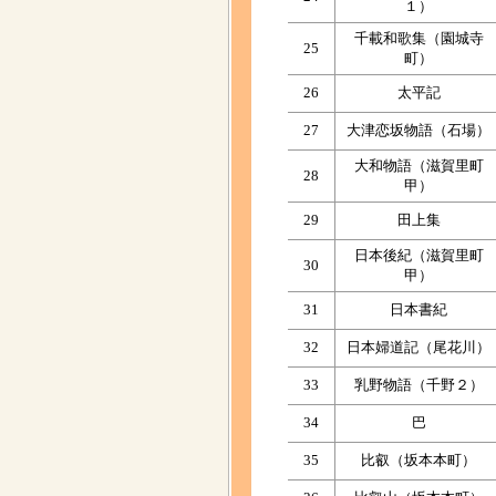
１）
千載和歌集（園城寺
25
町）
26
太平記
27
大津恋坂物語（石場）
大和物語（滋賀里町
28
甲）
29
田上集
日本後紀（滋賀里町
30
甲）
31
日本書紀
32
日本婦道記（尾花川）
33
乳野物語（千野２）
34
巴
35
比叡（坂本本町）