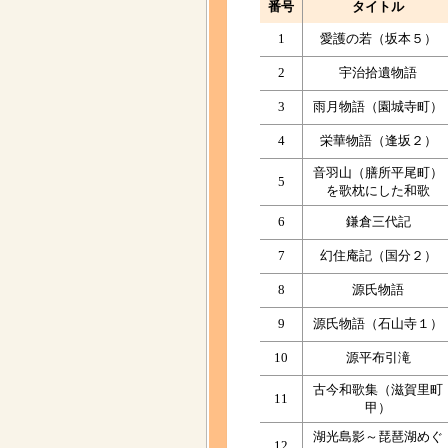
番号
タイトル
1
愛護の若（坂本５）
2
宇治拾遺物語
3
雨月物語（園城寺町）
4
栄華物語（逢坂２）
音羽山（膳所平尾町）
5
を歌枕にした和歌
6
鎌倉三代記
7
幻住庵記（国分２）
8
源氏物語
9
源氏物語（石山寺１）
10
源平布引滝
古今和歌集（滋賀里町
11
甲）
湖光島影～琵琶湖めぐ
12