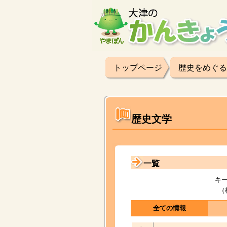
トップページ
歴史をめぐる
歴史文学
一覧
キ
（
全ての情報