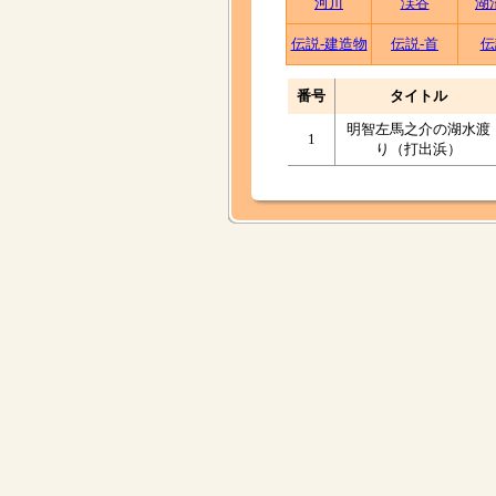
河川
渓谷
湖
伝説-建造物
伝説-首
伝
番号
タイトル
明智左馬之介の湖水渡
1
り（打出浜）