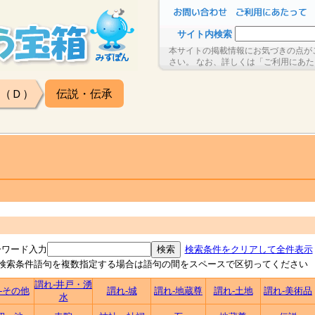
サイト内検索
本サイトの掲載情報にお気づきの点が
さい。 なお、詳しくは「ご利用にあ
（Ｄ）
伝説・伝承
ーワード入力
検索条件をクリアして全件表示
検索条件語句を複数指定する場合は語句の間をスペースで区切ってください
謂れ-井戸・湧
-その他
謂れ-城
謂れ-地蔵尊
謂れ-土地
謂れ-美術品
水