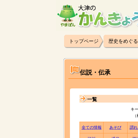
トップページ
歴史をめぐる
伝説・伝承
一覧
キ
（
全ての情報
あそび
謂れ