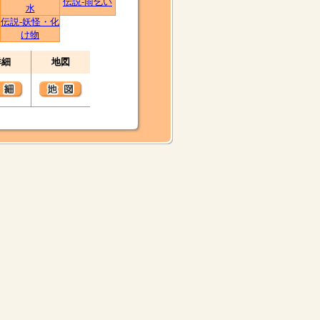
伝説-雨乞い
水
伝説-妖怪・化
け物
詳細
地図