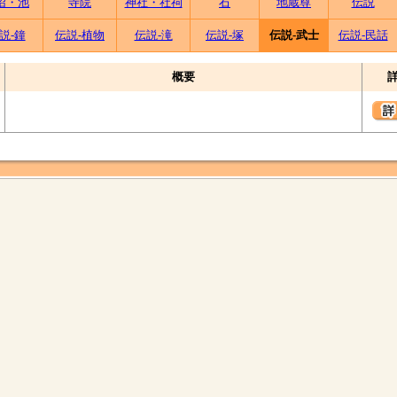
沼・池
寺院
神社・社祠
石
地蔵尊
伝説
説-鐘
伝説-植物
伝説-滝
伝説-塚
伝説-武士
伝説-民話
概要