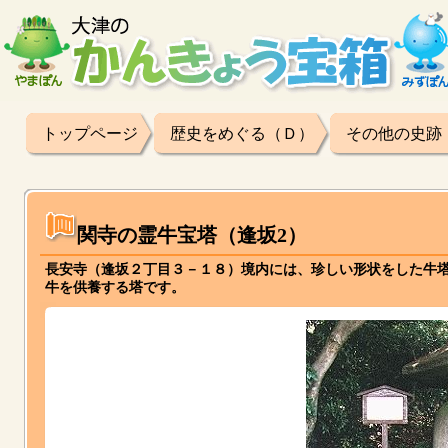
トップページ
歴史をめぐる（Ｄ）
その他の史跡
関寺の霊牛宝塔（逢坂2）
長安寺（逢坂２丁目３－１８）境内には、珍しい形状をした牛
牛を供養する塔です。