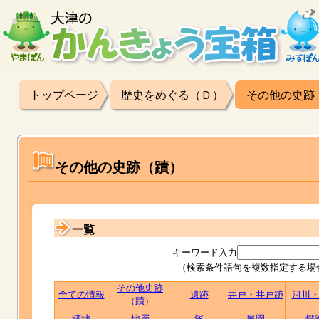
トップページ
歴史をめぐる（Ｄ）
その他の史跡
その他の史跡（蹟）
一覧
キーワード入力
（検索条件語句を複数指定する場
その他史跡
全ての情報
遺跡
井戸・井戸跡
河川
（蹟）
跡地
地層
塚
庭園
燈