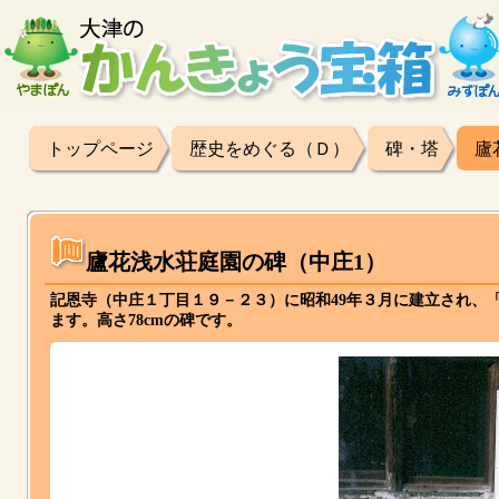
トップページ
歴史をめぐる（Ｄ）
碑・塔
廬
廬花浅水荘庭園の碑（中庄1）
記恩寺（中庄１丁目１９－２３）に昭和49年３月に建立され、
ます。高さ78cmの碑です。