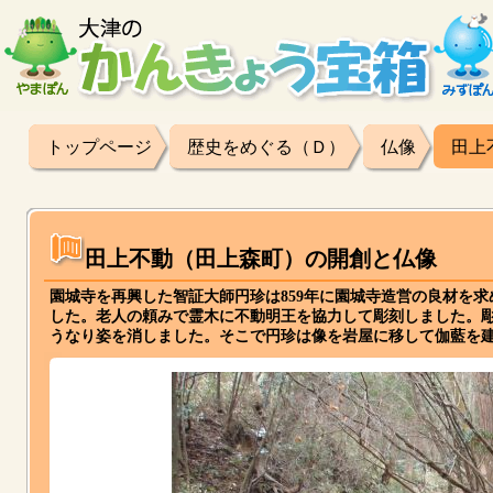
トップページ
歴史をめぐる（Ｄ）
仏像
田上
田上不動（田上森町）の開創と仏像
園城寺を再興した智証大師円珍は859年に園城寺造営の良材を
した。老人の頼みで霊木に不動明王を協力して彫刻しました。
うなり姿を消しました。そこで円珍は像を岩屋に移して伽藍を