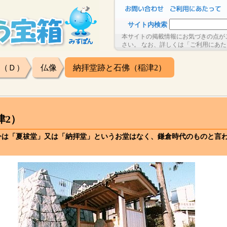
サイト内検索
本サイトの掲載情報にお気づきの点が
さい。 なお、詳しくは「ご利用にあ
（Ｄ）
仏像
納拝堂跡と石佛（稲津2）
津2）
今は「夏祓堂」又は「納拝堂」というお堂はなく、鎌倉時代のものと言