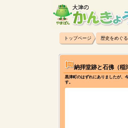
トップページ
歴史をめぐる
納拝堂跡と石佛（稲
黒津町のはずれにありましたが、
す。