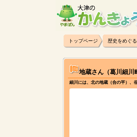
トップページ
歴史をめぐる
地蔵さん（葛川細川
細川には、北の地蔵（合の平）、