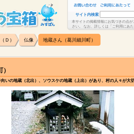
サイト内検索
本サイトの掲載情報にお気づきの点が
さい。 なお、詳しくは「ご利用にあ
（Ｄ）
仏像
地蔵さん（葛川細川町）
町）
谷向いの地蔵（北出）、ソウスケの地蔵（上出）があり、村の人々が大