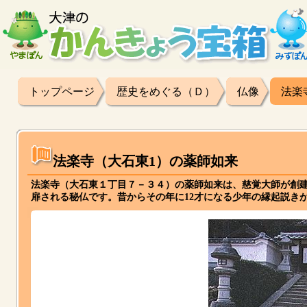
トップページ
歴史をめぐる（Ｄ）
仏像
法楽
法楽寺（大石東1）の薬師如来
法楽寺（大石東１丁目７－３４）の薬師如来は、慈覚大師が創建
扉される秘仏です。昔からその年に12才になる少年の縁起説き