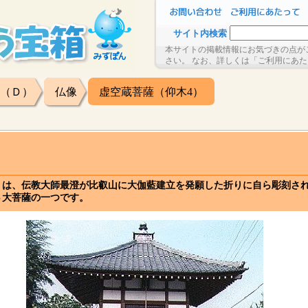
サイト内検索
本サイトの掲載情報にお気づきの点が
さい。 なお、詳しくは「ご利用にあ
（Ｄ）
仏像
虚空蔵菩薩（仰木4）
）
）は、伝教大師最澄が比叡山に大伽藍建立を発願した折りに自ら彫刻さ
４大菩薩の一つです。