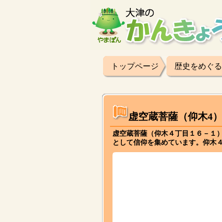
トップページ
歴史をめぐる
虚空蔵菩薩（仰木4
虚空蔵菩薩（仰木４丁目１６－１
として信仰を集めています。仰木