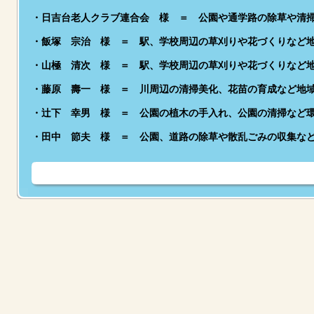
・日吉台老人クラブ連合会 様 ＝ 公園や通学路の除草や清
・飯塚 宗治 様 ＝ 駅、学校周辺の草刈りや花づくりなど
・山極 清次 様 ＝ 駅、学校周辺の草刈りや花づくりなど
・藤原 壽一 様 ＝ 川周辺の清掃美化、花苗の育成など地
・辻下 幸男 様 ＝ 公園の植木の手入れ、公園の清掃など
・田中 節夫 様 ＝ 公園、道路の除草や散乱ごみの収集な