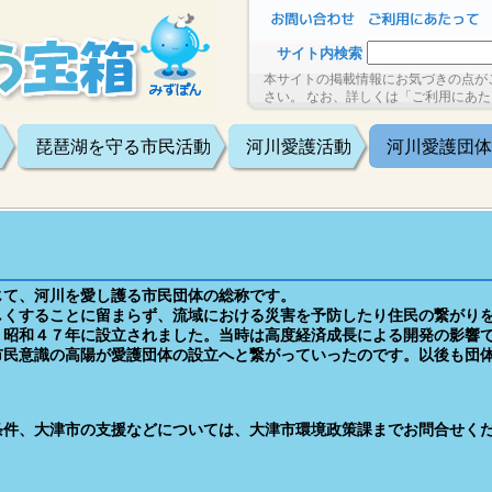
サイト内検索
本サイトの掲載情報にお気づきの点が
さい。 なお、詳しくは「ご利用にあ
琵琶湖を守る市民活動
河川愛護活動
河川愛護団体
じて、河川を愛し護る市民団体の総称です。
しくすることに留まらず、流域における災害を予防したり住民の繋がり
、昭和４７年に設立されました。当時は高度経済成長による開発の影響
市民意識の高陽が愛護団体の設立へと繋がっていったのです。以後も団
、大津市の支援などについては、大津市環境政策課までお問合せく