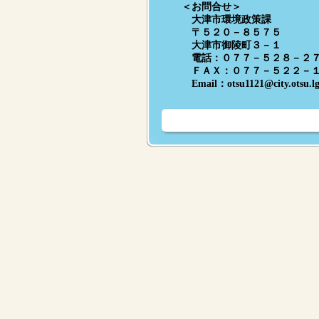
＜お問合せ＞
大津市環境政策課
〒５２０－８５７５
大津市御陵町３－１
電話：０７７－５２８－２７
ＦＡＸ：０７７－５２２－１
Email：
otsu1121@city.otsu.lg