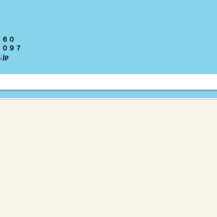
６０
０９７
.jp