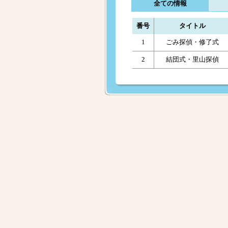
全ての情報
番号
タイトル
1
ごみ探偵・修了式
2
結団式・里山探偵