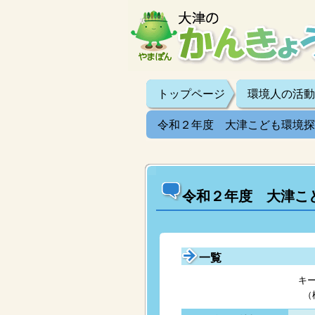
トップページ
環境人の活動
令和２年度 大津こども環境探
令和２年度 大津こ
一覧
キ
（