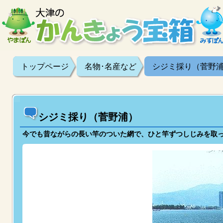
トップページ
名物･名産など
シジミ採り（菅野
シジミ採り（菅野浦）
今でも昔ながらの長い竿のついた網で、ひと竿ずつしじみを取