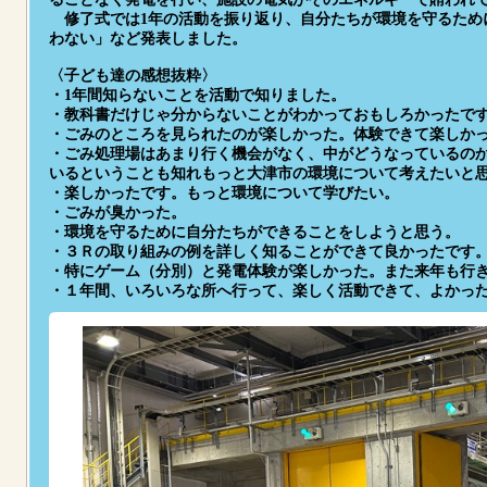
修了式では1年の活動を振り返り、自分たちが環境を守るため
わない」など発表しました。
〈子ども達の感想抜粋〉
・1年間知らないことを活動で知りました。
・教科書だけじゃ分からないことがわかっておもしろかったで
・ごみのところを見られたのが楽しかった。体験できて楽しか
・ごみ処理場はあまり行く機会がなく、中がどうなっているの
いるということも知れもっと大津市の環境について考えたいと
・楽しかったです。もっと環境について学びたい。
・ごみが臭かった。
・環境を守るために自分たちができることをしようと思う。
・３Ｒの取り組みの例を詳しく知ることができて良かったです
・特にゲーム（分別）と発電体験が楽しかった。また来年も行
・１年間、いろいろな所へ行って、楽しく活動できて、よかっ