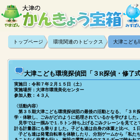
トップページ
環境関連のトピックス
大津こども
大津こども環境探偵団「３R探偵・修了
実施日：令和７年２月１５日（土）
実施場所：大津市環境美化センター
参加人数：４３人
〈活動内容〉
第３５期大津こども環境探偵団の最後の活動となる、「３Ｒ探
学・体験し、ごみがどのように処理されているかを学びました
見学では一掴みで１.５トン持ち上げるごみクレーンを見てと
計る計量器にも乗りました。子ども達は自身の体重と比べ、１
子ども達は発電自転車を体験したり、分別ゲームから「私たち
ることなく発電を行い、施設の電気がそのエネルギーで賄われ