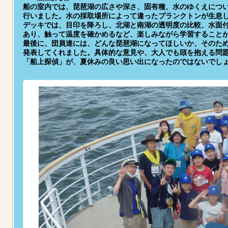
船の室内では、琵琶湖の広さや深さ、固有種、水のゆくえにつ
行いました。水の採取場所によって違ったプランクトンが生息
デッキでは、目印を降ろし、北湖と南湖の透明度の比較、水面
あり、触って温度を確かめるなど、楽しみながら学習すること
最後に、団員達には、どんな琵琶湖になってほしいか、そのた
発表してくれました。具体的な意見や、大人でも頭を抱える問
「船上探偵」が、夏休みの良い思い出になったのではないでし